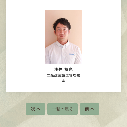
浅井 槙也
二級建築施工管理技
士
次へ
前へ
一覧へ戻る