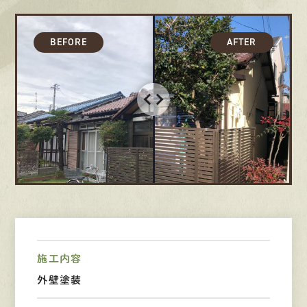
採用情報
募集要項
先輩インタビュー
エントリー
有
資
格
者
が、
無
料
建
物
診
断
いたします!!
0120-44-2605
営業時間 8:00−18:00 ｜
定休日 日曜・祝日
施工内容
外壁塗装
Web
お問い合わせ