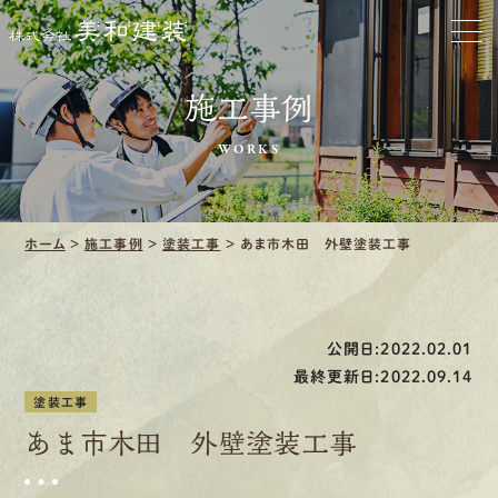
ホーム
お家をきれいに
施工事例
会社をきれいに
WORKS
クリーニング
ホーム
>
施工事例
>
塗装工事
>
あま市木田 外壁塗装工事
施工事例
口コミ・レビュー紹介
公開日:2022.02.01
会社案内
最終更新日:2022.09.14
塗装工事
あま市木田 外壁塗装工事