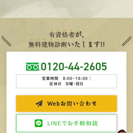
有
資
格
者
が、
無
料
建
物
診
断
いたします!!
0120-44-2605
営業時間 8:00−18:00 ｜
定休日 日曜・祝日
Web
お問い合わせ
LINEで
お手軽相談