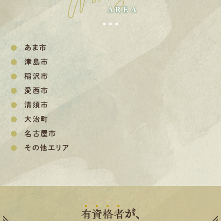
AREA
あま市
津島市
稲沢市
愛西市
清須市
大治町
名古屋市
その他エリア
有
資
格
者
が、