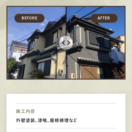
募集要項
先輩インタビュー
エントリー
有
資
格
者
が、
無
料
建
物
診
断
いたします!!
0120-44-2605
営業時間 8:00−18:00 ｜
定休日 日曜・祝日
施工内容
外壁塗装、漆喰、屋根修理など
Web
お問い合わせ