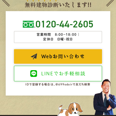
無
料
建
物
診
断
いたします!!
0120-44-2605
営業時間 8:00−18:00 ｜
定休日 日曜・祝日
Web
お問い合わせ
LINEで
お手軽相談
IDで登録する場合は、@699odoirで友だち検索