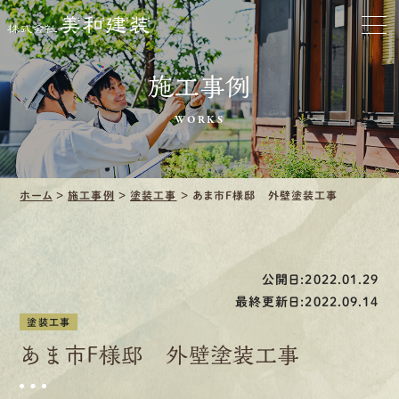
お家をきれいに
施工事例
会社をきれいに
WORKS
クリーニング
施工事例
ホーム
>
施工事例
>
塗装工事
>
あま市F様邸 外壁塗装工事
口コミ・レビュー紹介
公開日:2022.01.29
会社案内
最終更新日:2022.09.14
塗装工事
あま市F様邸 外壁塗装工事
採用情報