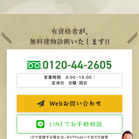
有
資
格
者
が、
無
料
建
物
診
断
いたします!!
0120-44-2605
営業時間 8:00−18:00 ｜
定休日 日曜・祝日
Web
お問い合わせ
LINEで
お手軽相談
IDで登録する場合は、@699odoirで友だち検索