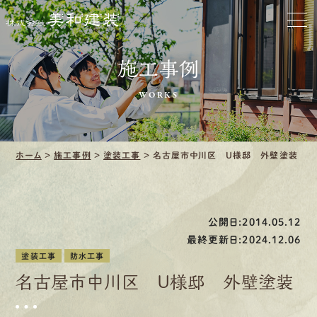
お家をきれいに
会社をきれいに
施工事例
クリーニング
WORKS
施工事例
ホーム
>
施工事例
>
塗装工事
>
名古屋市中川区 U様邸 外壁塗装
口コミ・レビュー紹介
会社案内
公開日:2014.05.12
最終更新日:2024.12.06
塗装工事
防水工事
名古屋市中川区 U様邸 外壁塗装
採用情報