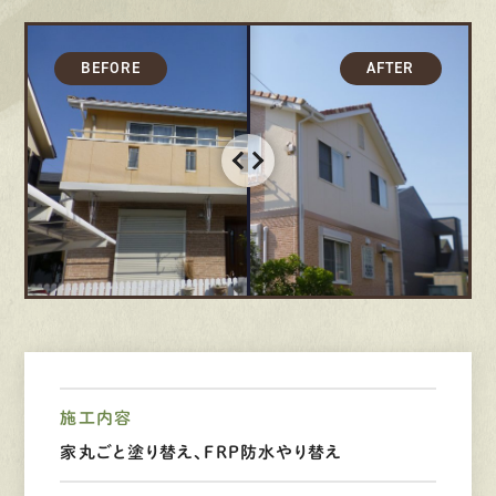
募集要項
先輩インタビュー
エントリー
有
資
格
者
が、
無
料
建
物
診
断
いたします!!
0120-44-2605
営業時間 8:00−18:00 ｜
定休日 日曜・祝日
施工内容
Web
お問い合わせ
家丸ごと塗り替え、FRP防水やり替え