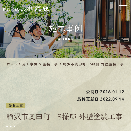
お家をきれいに
会社をきれいに
施工事例
WORKS
クリーニング
施工事例
ホーム
>
施工事例
>
塗装工事
>
稲沢市奥田町 Ｓ様邸 外壁塗装工事
口コミ・レビュー紹介
会社案内
公開日:2016.01.12
最終更新日:2022.09.14
塗装工事
稲沢市奥田町 Ｓ様邸 外壁塗装工事
採用情報