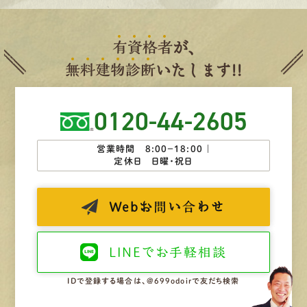
有
資
格
者
が、
無
料
建
物
診
断
いたします!!
0120-44-2605
営業時間 8:00−18:00 ｜
定休日 日曜・祝日
Web
お問い合わせ
LINEで
お手軽相談
IDで登録する場合は、@699odoirで友だち検索