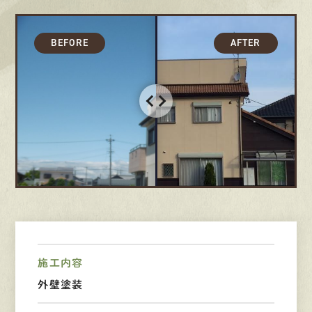
募集要項
先輩インタビュー
エントリー
有
資
格
者
が、
無
料
建
物
診
断
いたします!!
0120-44-2605
営業時間 8:00−18:00 ｜
定休日 日曜・祝日
施工内容
Web
お問い合わせ
外壁塗装