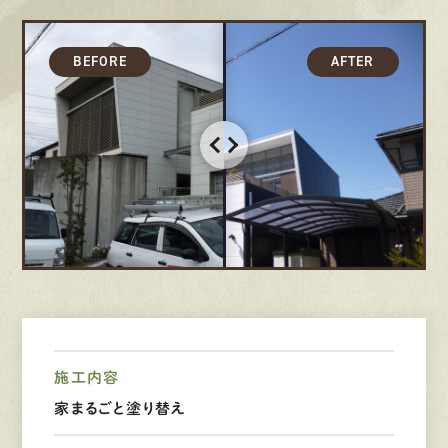
募集要項
先輩インタビュー
エントリー
有
資
格
者
が、
無
料
建
物
診
断
いたします!!
0120-44-2605
営業時間 8:00−18:00 ｜
定休日 日曜・祝日
施工内容
Web
お問い合わせ
家まるごと塗り替え