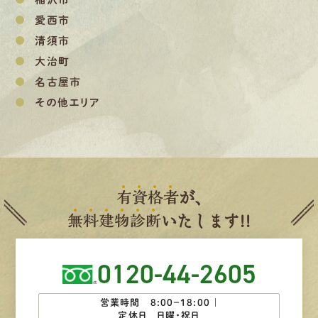
愛西市
清須市
大治町
名古屋市
その他エリア
有
資
格
者
が、
無
料
建
物
診
断
いたします!!
0120-44-2605
営業時間 8:00−18:00 ｜
定休日 日曜・祝日