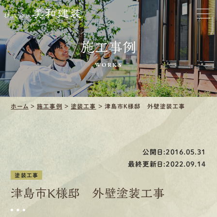
お家をきれいに
会社をきれいに
施工事例
クリーニング
WORKS
施工事例
ホーム
>
施工事例
>
塗装工事
>
津島市Ｋ様邸 外壁塗装工事
口コミ・レビュー紹介
会社案内
公開日:2016.05.31
最終更新日:2022.09.14
塗装工事
津島市Ｋ様邸 外壁塗装工事
採用情報