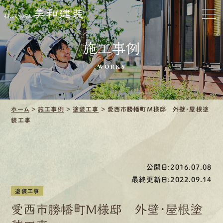
お家をきれいに
会社をきれいに
施工事例
WORKS
クリーニング
施工事例
ホーム
>
施工事例
>
塗装工事
>
愛西市勝幡町Ｍ様邸 外壁・屋根塗
装工事
口コミ・レビュー紹介
会社案内
公開日:2016.07.08
最終更新日:2022.09.14
塗装工事
愛西市勝幡町Ｍ様邸 外壁・屋根塗
採用情報