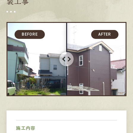
装工事
募集要項
先輩インタビュー
エントリー
有
資
格
者
が、
無
料
建
物
診
断
いたします!!
0120-44-2605
営業時間 8:00−18:00 ｜
定休日 日曜・祝日
Web
お問い合わせ
施工内容