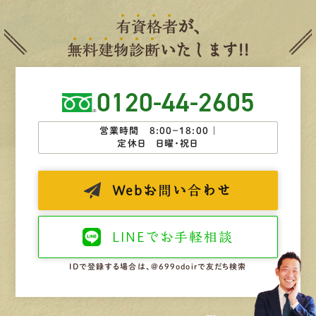
有
資
格
者
が、
無
料
建
物
診
断
いたします!!
0120-44-2605
営業時間 8:00−18:00 ｜
定休日 日曜・祝日
Web
お問い合わせ
LINEで
お手軽相談
IDで登録する場合は、@699odoirで友だち検索