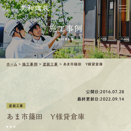
お家をきれいに
施工事例
会社をきれいに
WORKS
クリーニング
施工事例
ホーム
>
施工事例
>
塗装工事
>
あま市篠田 Ｙ様貸倉庫
口コミ・レビュー紹介
会社案内
公開日:2016.07.28
最終更新日:2022.09.14
塗装工事
あま市篠田 Ｙ様貸倉庫
採用情報