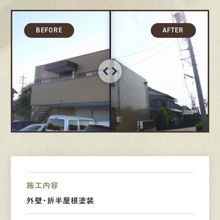
募集要項
先輩インタビュー
エントリー
有
資
格
者
が、
無
料
建
物
診
断
いたします!!
0120-44-2605
営業時間 8:00−18:00 ｜
定休日 日曜・祝日
施工内容
外壁・折半屋根塗装
Web
お問い合わせ