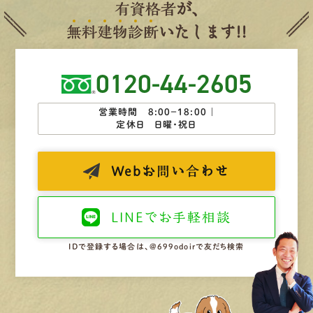
有
資
格
者
が、
無
料
建
物
診
断
いたします!!
0120-44-2605
営業時間 8:00−18:00 ｜
定休日 日曜・祝日
Web
お問い合わせ
LINEで
お手軽相談
IDで登録する場合は、@699odoirで友だち検索