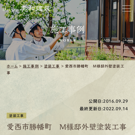
お家をきれいに
会社をきれいに
施工事例
クリーニング
WORKS
施工事例
ホーム
>
施工事例
>
塗装工事
>
愛西市勝幡町 Ｍ様邸外壁塗装工
口コミ・レビュー紹介
事
会社案内
公開日:2016.09.29
最終更新日:2022.09.14
塗装工事
採用情報
愛西市勝幡町 Ｍ様邸外壁塗装工事