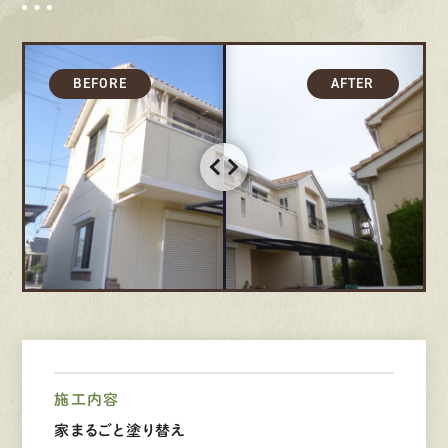
募集要項
先輩インタビュー
エントリー
有
資
格
者
が、
無
料
建
物
診
断
いたします!!
0120-44-2605
営業時間 8:00−18:00 ｜
定休日 日曜・祝日
施工内容
Web
お問い合わせ
家まるごと塗り替え