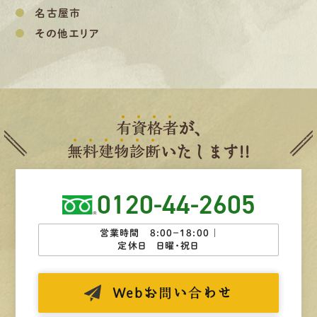
名古屋市
その他エリア
有
資
格
者
が、
無
料
建
物
診
断
いたします!!
0120-44-2605
営業時間 8:00−18:00 ｜
定休日 日曜・祝日
Web
お問い合わせ