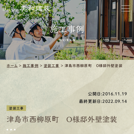
お家をきれいに
会社をきれいに
施工事例
WORKS
クリーニング
施工事例
ホーム
>
施工事例
>
塗装工事
>
津島市西柳原町 Ｏ様邸外壁塗装
口コミ・レビュー紹介
会社案内
公開日:2016.11.19
最終更新日:2022.09.14
塗装工事
津島市西柳原町 Ｏ様邸外壁塗装
採用情報