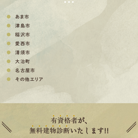
あま市
津島市
稲沢市
愛西市
清須市
大治町
名古屋市
その他エリア
有
資
格
者
が、
無
料
建
物
診
断
いたします!!