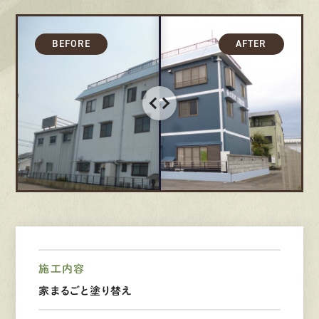
募集要項
先輩インタビュー
エントリー
有
資
格
者
が、
無
料
建
物
診
断
いたします!!
0120-44-2605
営業時間 8:00−18:00 ｜
定休日 日曜・祝日
施工内容
家まるごと塗り替え
Web
お問い合わせ