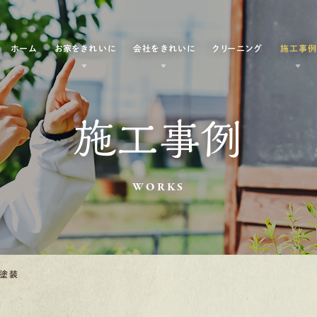
ホーム
お家をきれいに
会社をきれいに
クリーニング
施工事
施工事例
WORKS
壁塗装