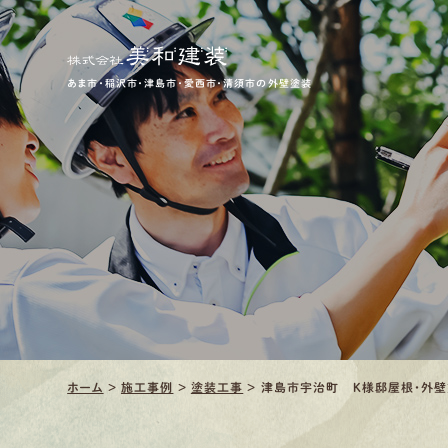
あま市・稲沢市・津島市・愛西市・清須市の外壁塗装
ホーム
>
施工事例
>
塗装工事
>
津島市宇治町 Ｋ様邸屋根・外