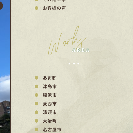
お客様の声
Works
AREA
あま市
津島市
稲沢市
愛西市
清須市
大治町
名古屋市