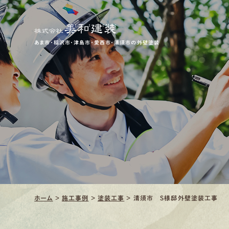
あま市・稲沢市・津島市・愛西市・清須市の外壁塗装
ホーム
>
施工事例
>
塗装工事
>
清須市 S様邸外壁塗装工事