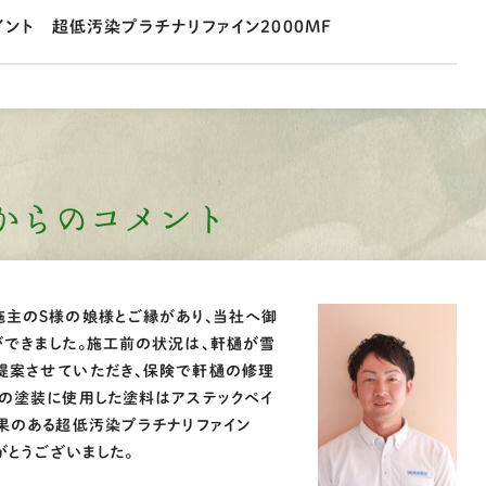
イント 超低汚染プラチナリファイン2000MF
からのコメント
施主のS様の娘様とご縁があり、当社へ御
ができました。施工前の状況は、軒樋が雪
提案させていただき、保険で軒樋の修理
壁の塗装に使用した塗料はアステックペイ
果のある超低汚染プラチナリファイン
がとうございました。