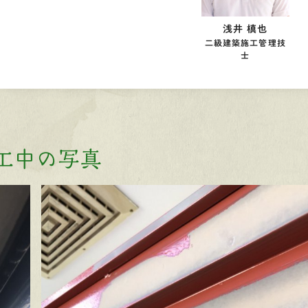
浅井 槙也
二級建築施工管理技
士
工中の写真