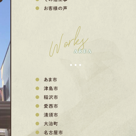
お客様の声
Works
AREA
あま市
津島市
稲沢市
愛西市
清須市
大治町
名古屋市