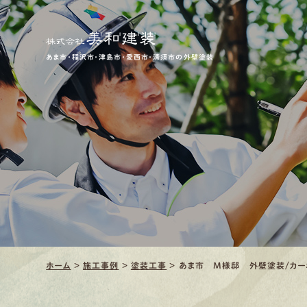
あま市・稲沢市・津島市・愛西市・清須市の外壁塗装
ホーム
>
施工事例
>
塗装工事
>
あま市 M様邸 外壁塗装/カー