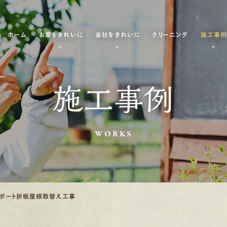
ホーム
お家をきれいに
会社をきれいに
クリーニング
施工事
施工事例
WORKS
ポート折板屋根取替え工事