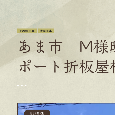
その他工事
塗装工事
あま市 M様
ポート折板屋