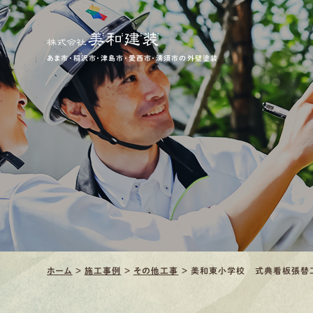
あま市・稲沢市・津島市・愛西市・清須市の外壁塗装
ホーム
>
施工事例
>
その他工事
>
美和東小学校 式典看板張替