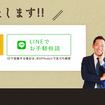
します!!
LINEで
お手軽相談
IDで登録する場合は、@699odoirで友だち検索