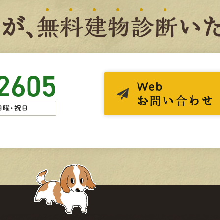
者
が、
無
料
建
物
診
断
いた
2605
Web
お問い合わせ
日曜・祝日