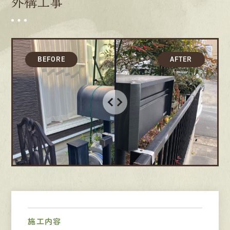
外構工事
募集要項
先輩インタビュー
エントリー
有
資
格
者
が、
無
料
建
物
診
断
いたします!!
0120-44-2605
営業時間 8:00−18:00 ｜
定休日 日曜・祝日
Web
お問い合わせ
施工内容