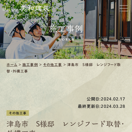
お家をきれいに
施工事例
会社をきれいに
WORKS
クリーニング
施工事例
ホーム
>
施工事例
>
その他工事
>
津島市 S様邸 レンジフード取
替・外構工事
口コミ・レビュー紹介
会社案内
公開日:2024.02.17
最終更新日:2024.03.28
その他工事
津島市 S様邸 レンジフード取替・
採用情報