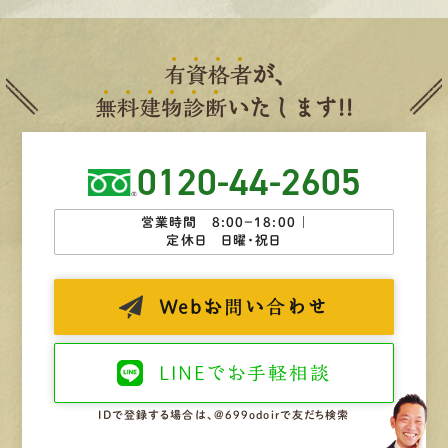
有
資
格
者
が、
無
料
建
物
診
断
いたします!!
0120-44-2605
営業時間 8:00−18:00 ｜
定休日 日曜・祝日
Web
お問い合わせ
LINEで
お手軽相談
IDで登録する場合は、@699odoirで友だち検索