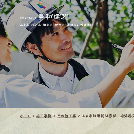
あま市・稲沢市・津島市・愛西市・清須市の外壁塗装
ホーム
>
施工事例
>
その他工事
>
あま市蜂須賀M様邸 給湯器