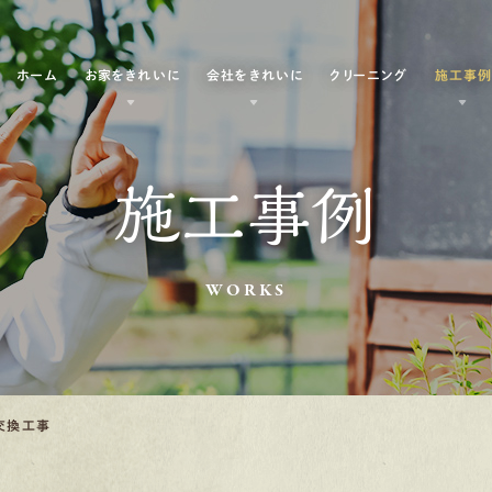
ホーム
お家をきれいに
会社をきれいに
クリーニング
施工事
施工事例
WORKS
交換工事