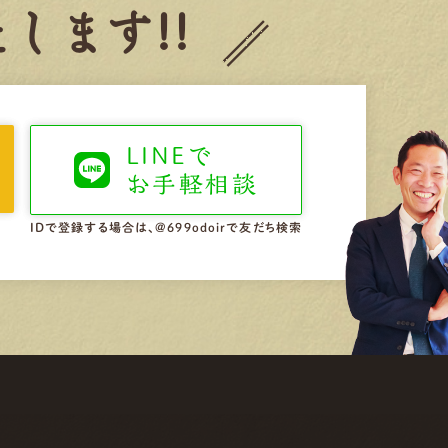
します!!
LINEで
お手軽相談
IDで登録する場合は、@699odoirで友だち検索