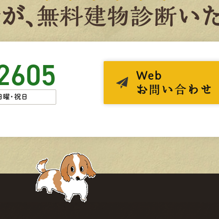
者
が、
無
料
建
物
診
断
いた
2605
Web
お問い合わせ
日曜・祝日