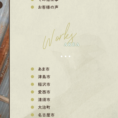
お客様の声
Works
AREA
あま市
津島市
稲沢市
愛西市
清須市
大治町
名古屋市