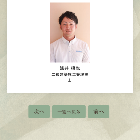
浅井 槙也
二級建築施工管理技
士
次へ
前へ
一覧へ戻る