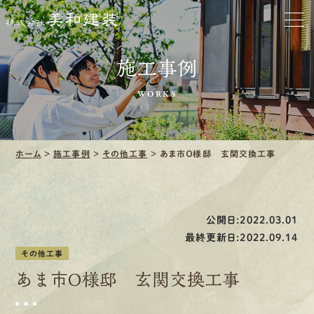
ホーム
お家をきれいに
施工事例
会社をきれいに
WORKS
クリーニング
ホーム
>
施工事例
>
その他工事
>
あま市Ｏ様邸 玄関交換工事
施工事例
口コミ・レビュー紹介
公開日:2022.03.01
会社案内
最終更新日:2022.09.14
その他工事
あま市Ｏ様邸 玄関交換工事