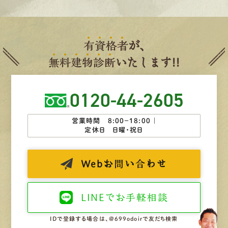
有
資
格
者
が、
無
料
建
物
診
断
いたします!!
0120-44-2605
営業時間 8:00−18:00 ｜
定休日 日曜・祝日
Web
お問い合わせ
LINEで
お手軽相談
IDで登録する場合は、@699odoirで友だち検索