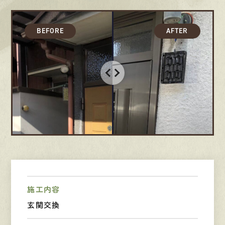
採用情報
募集要項
先輩インタビュー
エントリー
有
資
格
者
が、
無
料
建
物
診
断
いたします!!
0120-44-2605
営業時間 8:00−18:00 ｜
定休日 日曜・祝日
施工内容
玄関交換
Web
お問い合わせ