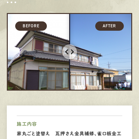
募集要項
先輩インタビュー
エントリー
有
資
格
者
が、
無
料
建
物
診
断
いたします!!
0120-44-2605
営業時間 8:00−18:00 ｜
定休日 日曜・祝日
施工内容
Web
お問い合わせ
家丸ごと塗替え 瓦押さえ金具補修、雀口板金工