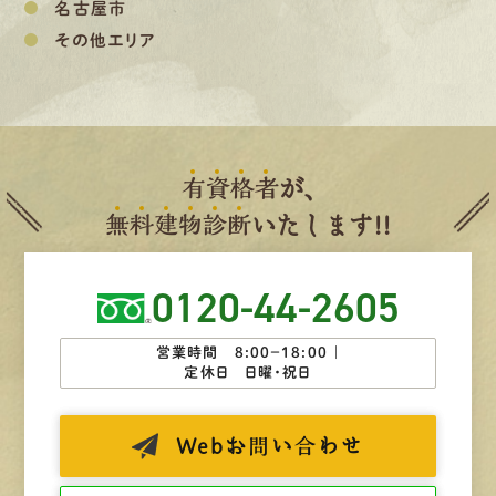
名古屋市
その他エリア
有
資
格
者
が、
無
料
建
物
診
断
いたします!!
0120-44-2605
営業時間 8:00−18:00 ｜
定休日 日曜・祝日
Web
お問い合わせ