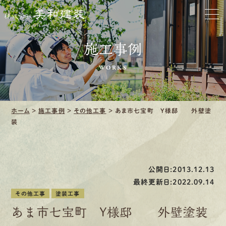
お家をきれいに
会社をきれいに
施工事例
クリーニング
WORKS
施工事例
ホーム
>
施工事例
>
その他工事
>
あま市七宝町 Y様邸 外壁塗
口コミ・レビュー紹介
装
会社案内
公開日:2013.12.13
最終更新日:2022.09.14
その他工事
塗装工事
採用情報
あま市七宝町 Y様邸 外壁塗装