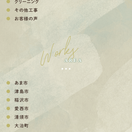
クリーニング
その他工事
お客様の声
Works
AREA
あま市
津島市
稲沢市
愛西市
清須市
大治町