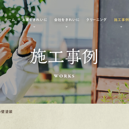
ホーム
お家をきれいに
会社をきれいに
クリーニング
施工事
施工事例
WORKS
外壁塗装