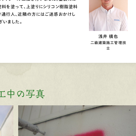
塗料を塗って、上塗りにシリコン樹脂塗料
で通行人、近隣の方にはご迷惑おかけし
ざいました。
浅井 槙也
二級建築施工管理技
士
工中の写真