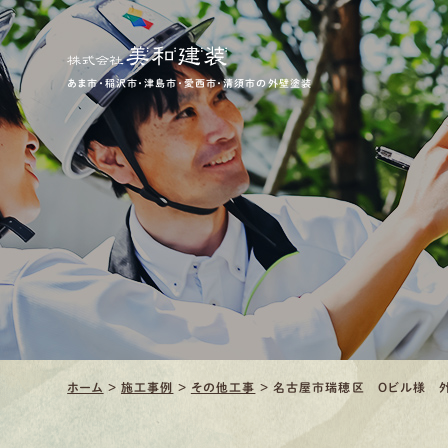
あま市・稲沢市・津島市・愛西市・清須市の外壁塗装
ホーム
>
施工事例
>
その他工事
>
名古屋市瑞穂区 Oビル様 