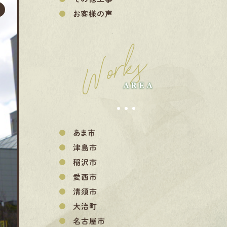
お客様の声
Works
AREA
あま市
津島市
稲沢市
愛西市
清須市
大治町
名古屋市