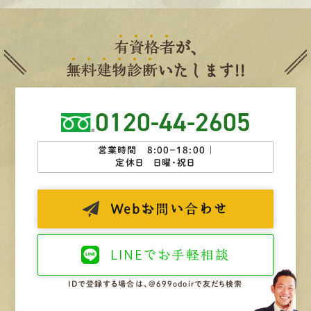
有
資
格
者
が、
無
料
建
物
診
断
いたします!!
0120-44-2605
営業時間 8:00−18:00 ｜
定休日 日曜・祝日
Web
お問い合わせ
LINEで
お手軽相談
IDで登録する場合は、@699odoirで友だち検索