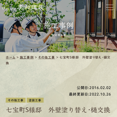
お家をきれいに
会社をきれいに
施工事例
WORKS
クリーニング
施工事例
ホーム
>
施工事例
>
その他工事
>
七宝町S様邸 外壁塗り替え・樋交
換
口コミ・レビュー紹介
会社案内
公開日:2016.02.02
最終更新日:2022.10.26
その他工事
塗装工事
七宝町S様邸 外壁塗り替え・樋交換
採用情報