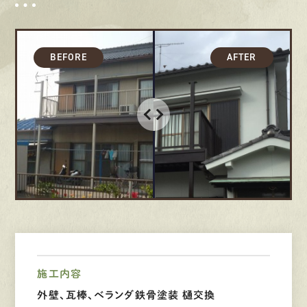
募集要項
先輩インタビュー
エントリー
有
資
格
者
が、
無
料
建
物
診
断
いたします!!
0120-44-2605
営業時間 8:00−18:00 ｜
定休日 日曜・祝日
施工内容
Web
お問い合わせ
外壁、瓦棒、ベランダ鉄骨塗装 樋交換