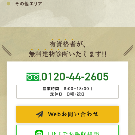
その他エリア
有
資
格
者
が、
無
料
建
物
診
断
いたします!!
0120-44-2605
営業時間 8:00−18:00 ｜
定休日 日曜・祝日
Web
お問い合わせ
LINEで
お手軽相談