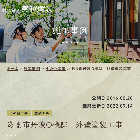
お家をきれいに
会社をきれいに
施工事例
クリーニング
WORKS
施工事例
ホーム
>
施工事例
>
その他工事
>
あま市丹波Ｏ様邸 外壁塗装工事
口コミ・レビュー紹介
会社案内
公開日:2016.08.20
最終更新日:2022.09.14
その他工事
塗装工事
あま市丹波Ｏ様邸 外壁塗装工事
採用情報