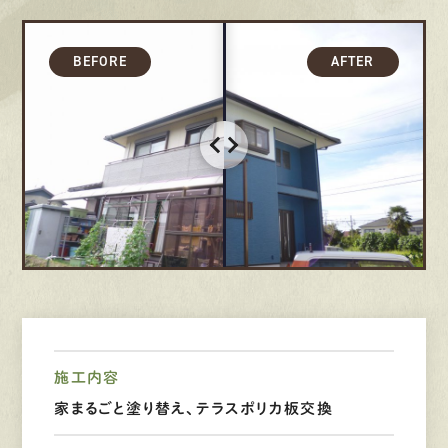
募集要項
先輩インタビュー
エントリー
有
資
格
者
が、
無
料
建
物
診
断
いたします!!
0120-44-2605
営業時間 8:00−18:00 ｜
定休日 日曜・祝日
施工内容
Web
お問い合わせ
家まるごと塗り替え、テラスポリカ板交換