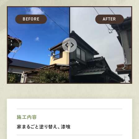
募集要項
先輩インタビュー
エントリー
有
資
格
者
が、
無
料
建
物
診
断
いたします!!
0120-44-2605
営業時間 8:00−18:00 ｜
定休日 日曜・祝日
施工内容
Web
お問い合わせ
家まるごと塗り替え、漆喰