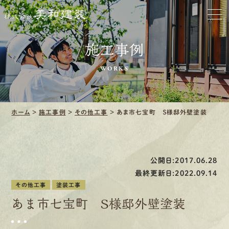
お家をきれいに
会社をきれいに
施工事例
クリーニング
WORKS
施工事例
ホーム
>
施工事例
>
その他工事
>
あま市七宝町 Ｓ様邸外壁塗装
口コミ・レビュー紹介
会社案内
公開日:2017.06.28
最終更新日:2022.09.14
その他工事
塗装工事
あま市七宝町 Ｓ様邸外壁塗装
採用情報