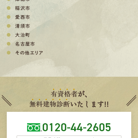
稲沢市
愛西市
清須市
大治町
名古屋市
その他エリア
有
資
格
者
が、
無
料
建
物
診
断
いたします!!
0120-44-2605