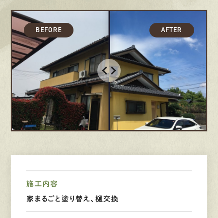
募集要項
先輩インタビュー
エントリー
有
資
格
者
が、
無
料
建
物
診
断
いたします!!
0120-44-2605
営業時間 8:00−18:00 ｜
定休日 日曜・祝日
施工内容
家まるごと塗り替え、樋交換
Web
お問い合わせ