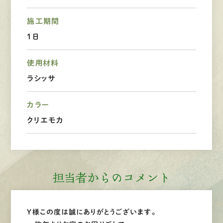
施工期間
LINEで
お手軽相談
1日
使用材料
ラシッサ
カラー
クリエモカ
担当者からのコメント
Y様この度は誠にありがとうございます。