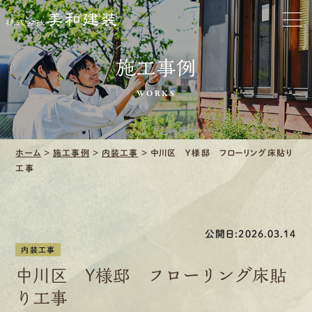
お家をきれいに
施工事例
会社をきれいに
WORKS
クリーニング
施工事例
ホーム
>
施工事例
>
内装工事
>
中川区 Y様邸 フローリング床貼り
工事
口コミ・レビュー紹介
会社案内
公開日:2026.03.14
内装工事
中川区 Y様邸 フローリング床貼
り工事
採用情報