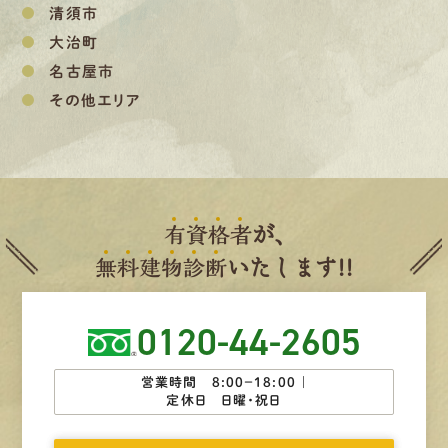
清須市
大治町
名古屋市
その他エリア
有
資
格
者
が、
無
料
建
物
診
断
いたします!!
0120-44-2605
営業時間 8:00−18:00 ｜
定休日 日曜・祝日