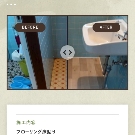
募集要項
先輩インタビュー
エントリー
有
資
格
者
が、
無
料
建
物
診
断
いたします!!
0120-44-2605
営業時間 8:00−18:00 ｜
定休日 日曜・祝日
施工内容
Web
お問い合わせ
フローリング床貼り