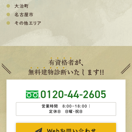
大治町
名古屋市
その他エリア
有
資
格
者
が、
無
料
建
物
診
断
いたします!!
0120-44-2605
営業時間 8:00−18:00 ｜
定休日 日曜・祝日
Web
お問い合わせ