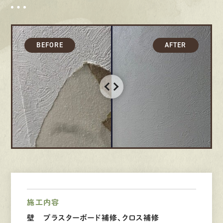
募集要項
先輩インタビュー
エントリー
有
資
格
者
が、
無
料
建
物
診
断
いたします!!
0120-44-2605
営業時間 8:00−18:00 ｜
定休日 日曜・祝日
施工内容
Web
お問い合わせ
壁 プラスターボード補修、クロス補修