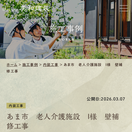
お家をきれいに
会社をきれいに
施工事例
WORKS
クリーニング
施工事例
ホーム
>
施工事例
>
内装工事
>
あま市 老人介護施設 I様 壁補
修工事
口コミ・レビュー紹介
会社案内
公開日:2026.03.07
内装工事
あま市 老人介護施設 I様 壁補
修工事
採用情報