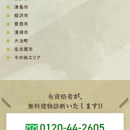
津島市
稲沢市
愛西市
清須市
大治町
名古屋市
その他エリア
有
資
格
者
が、
無
料
建
物
診
断
いたします!!
0120-44-2605