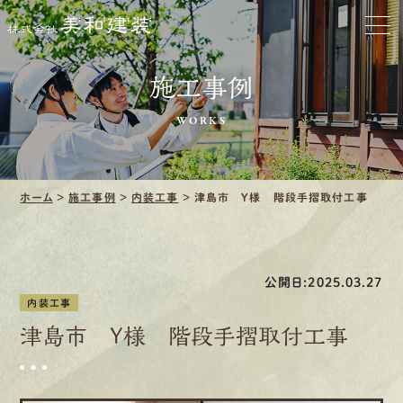
お家をきれいに
施工事例
会社をきれいに
WORKS
クリーニング
施工事例
ホーム
>
施工事例
>
内装工事
>
津島市 Y様 階段手摺取付工事
口コミ・レビュー紹介
会社案内
公開日:2025.03.27
内装工事
津島市 Y様 階段手摺取付工事
採用情報