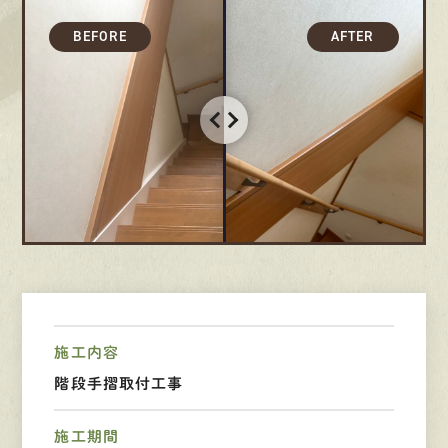
募集要項
先輩インタビュー
エントリー
有
資
格
者
が、
無
料
建
物
診
断
いたします!!
0120-44-2605
営業時間 8:00−18:00 ｜
施工内容
定休日 日曜・祝日
階段手摺取付工事
Web
お問い合わせ
施工期間