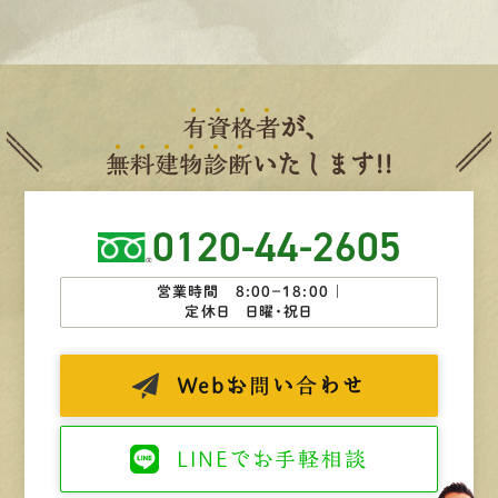
有
資
格
者
が、
無
料
建
物
診
断
いたします!!
0120-44-2605
営業時間 8:00−18:00 ｜
定休日 日曜・祝日
Web
お問い合わせ
LINEで
お手軽相談