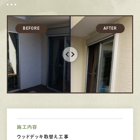
採用情報
募集要項
先輩インタビュー
エントリー
有
資
格
者
が、
無
料
建
物
診
断
いたします!!
0120-44-2605
営業時間 8:00−18:00 ｜
定休日 日曜・祝日
施工内容
ウッドデッキ取替え工事
Web
お問い合わせ