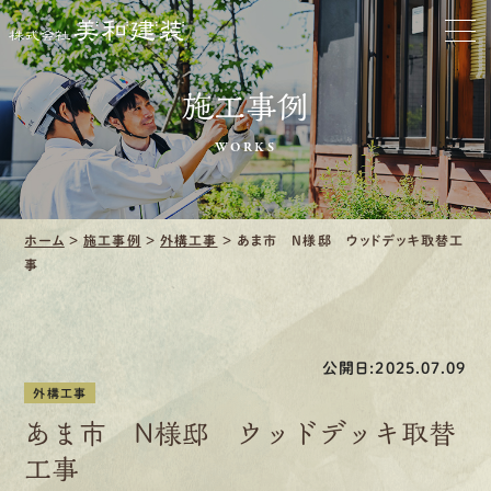
ホーム
お家をきれいに
施工事例
会社をきれいに
WORKS
クリーニング
ホーム
>
施工事例
>
外構工事
>
あま市 N様邸 ウッドデッキ取替工
施工事例
事
口コミ・レビュー紹介
会社案内
公開日:2025.07.09
外構工事
あま市 N様邸 ウッドデッキ取替
工事