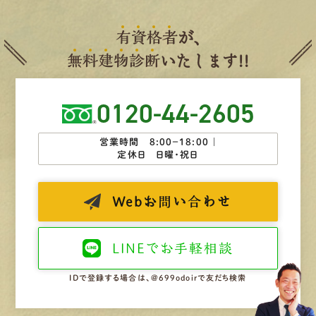
有
資
格
者
が、
無
料
建
物
診
断
いたします!!
0120-44-2605
営業時間 8:00−18:00 ｜
定休日 日曜・祝日
Web
お問い合わせ
LINEで
お手軽相談
IDで登録する場合は、@699odoirで友だち検索