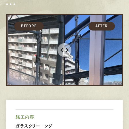
募集要項
先輩インタビュー
エントリー
有
資
格
者
が、
無
料
建
物
診
断
いたします!!
0120-44-2605
営業時間 8:00−18:00 ｜
定休日 日曜・祝日
施工内容
Web
お問い合わせ
ガラスクリーニング