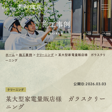
お家をきれいに
施工事例
会社をきれいに
WORKS
クリーニング
施工事例
ホーム
>
施工事例
>
クリーニング
>
某大型家電量販店様 ガラスクリ
ーニング
口コミ・レビュー紹介
会社案内
公開日:2026.03.03
クリーニング
某大型家電量販店様 ガラスクリー
ニング
採用情報