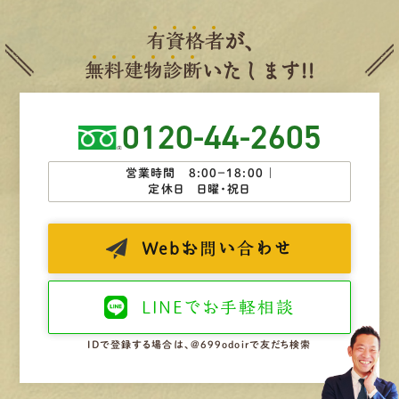
有
資
格
者
が、
無
料
建
物
診
断
いたします!!
0120-44-2605
営業時間 8:00−18:00 ｜
定休日 日曜・祝日
Web
お問い合わせ
LINEで
お手軽相談
IDで登録する場合は、@699odoirで友だち検索