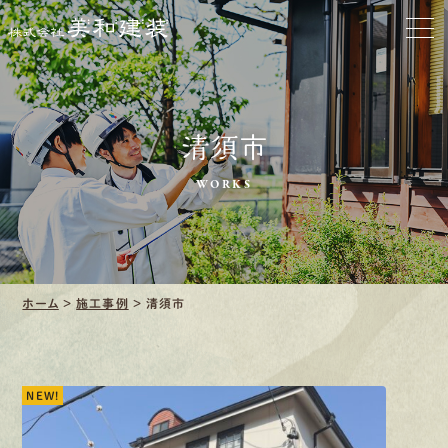
会社をきれいに
クリーニング
施工事例
清須市
WORKS
口コミ・レビュー紹介
会社案内
ホーム
>
施工事例
>
清須市
採用情報
NEW!
募集要項