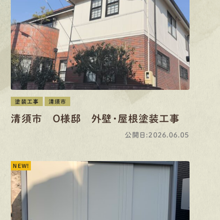
先輩インタビュー
エントリー
有
資
格
者
が、
無
料
建
物
診
断
いたします!!
0120-44-2605
塗装工事
清須市
清須市 Ｏ様邸 外壁・屋根塗装工事
営業時間 8:00−18:00 ｜
公開日:2026.06.05
定休日 日曜・祝日
NEW!
Web
お問い合わせ
LINEで
お手軽相談