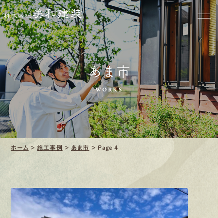
会社をきれいに
クリーニング
施工事例
あま市
WORKS
口コミ・レビュー紹介
会社案内
ホーム
>
施工事例
>
あま市
>
Page 4
採用情報
募集要項