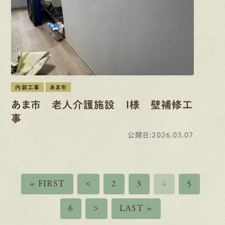
内装工事
あま市
あま市 老人介護施設 I様 壁補修工
事
公開日:2026.03.07
« FIRST
<
2
3
4
5
6
>
LAST »