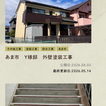
先輩インタビュー
エントリー
有
資
格
者
が、
無
料
建
物
診
断
いたします!!
0120-44-2605
その他工事
塗装工事
防水工事
あま市
あま市 Y様邸 外壁塗装工事
営業時間 8:00−18:00 ｜
公開日:2026.04.02
定休日 日曜・祝日
最終更新日:2026.05.14
Web
お問い合わせ
LINEで
お手軽相談