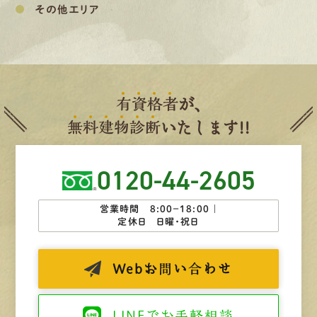
その他エリア
有
資
格
者
が、
無
料
建
物
診
断
いたします!!
0120-44-2605
営業時間 8:00−18:00 ｜
定休日 日曜・祝日
Web
お問い合わせ
LINEで
お手軽相談