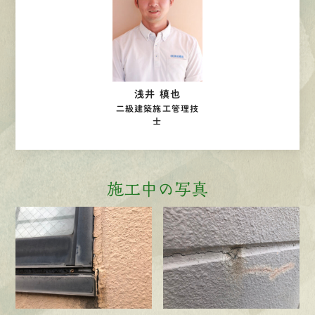
浅井 槙也
二級建築施工管理技
士
施工中の写真