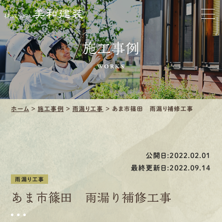
お家をきれいに
施工事例
会社をきれいに
WORKS
クリーニング
施工事例
ホーム
>
施工事例
>
雨漏り工事
>
あま市篠田 雨漏り補修工事
口コミ・レビュー紹介
公開日:2022.02.01
会社案内
最終更新日:2022.09.14
雨漏り工事
あま市篠田 雨漏り補修工事
採用情報