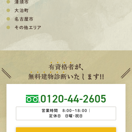
清須市
大治町
名古屋市
その他エリア
有
資
格
者
が、
無
料
建
物
診
断
いたします!!
0120-44-2605
営業時間 8:00−18:00 ｜
定休日 日曜・祝日