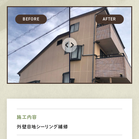
募集要項
先輩インタビュー
エントリー
有
資
格
者
が、
無
料
建
物
診
断
いたします!!
0120-44-2605
営業時間 8:00−18:00 ｜
定休日 日曜・祝日
施工内容
外壁目地シーリング補修
Web
お問い合わせ