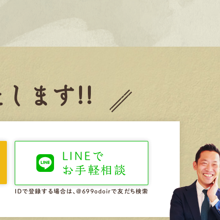
します!!
LINEで
お手軽相談
IDで登録する場合は、@699odoirで友だち検索