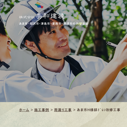
あま市・稲沢市・津島市・愛西市・清須市の外壁塗装
ホーム
>
施工事例
>
雨漏り工事
>
あま市H様邸ﾄﾞﾚﾝ改修工事