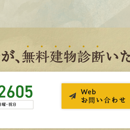
者
が、
無
料
建
物
診
断
いた
2605
Web
お問い合わせ
日曜・祝日