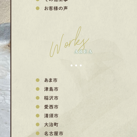
お客様の声
Works
AREA
あま市
津島市
稲沢市
愛西市
清須市
大治町
名古屋市