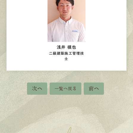
浅井 槙也
二級建築施工管理技
士
次へ
前へ
一覧へ戻る