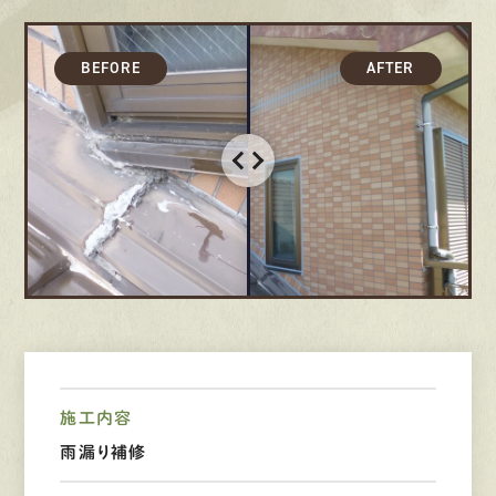
採用情報
募集要項
先輩インタビュー
エントリー
有
資
格
者
が、
無
料
建
物
診
断
いたします!!
0120-44-2605
営業時間 8:00−18:00 ｜
定休日 日曜・祝日
施工内容
雨漏り補修
Web
お問い合わせ