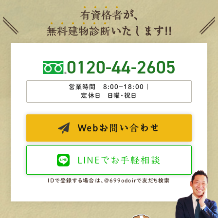
有
資
格
者
が、
無
料
建
物
診
断
いたします!!
0120-44-2605
営業時間 8:00−18:00 ｜
定休日 日曜・祝日
Web
お問い合わせ
LINEで
お手軽相談
IDで登録する場合は、@699odoirで友だち検索