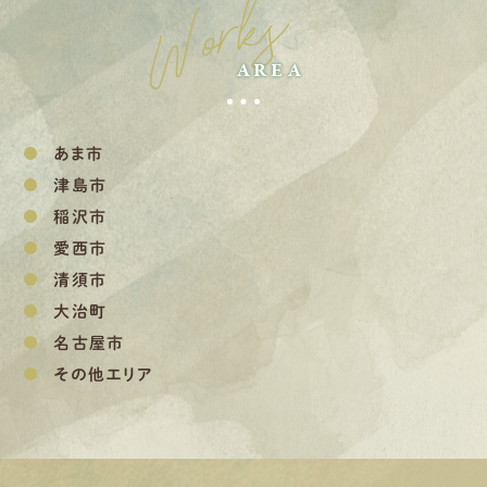
Works
AREA
あま市
津島市
稲沢市
愛西市
清須市
大治町
名古屋市
その他エリア