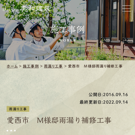
ホーム
お家をきれいに
施工事例
会社をきれいに
WORKS
クリーニング
ホーム
>
施工事例
>
雨漏り工事
>
愛西市 Ｍ様邸雨漏り補修工事
施工事例
口コミ・レビュー紹介
公開日:2016.09.16
会社案内
最終更新日:2022.09.14
雨漏り工事
愛西市 Ｍ様邸雨漏り補修工事