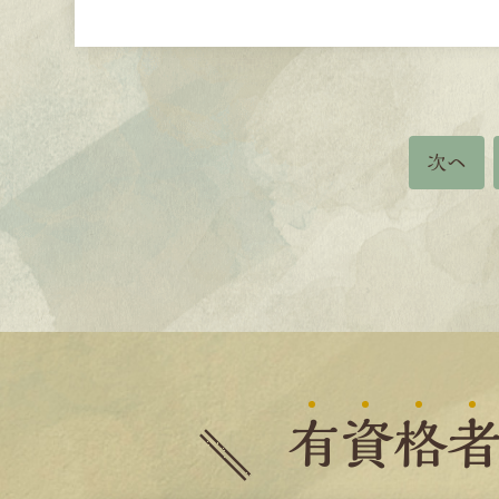
次へ
有
資
格