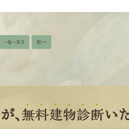
前へ
一覧へ戻る
者
が、
無
料
建
物
診
断
いた