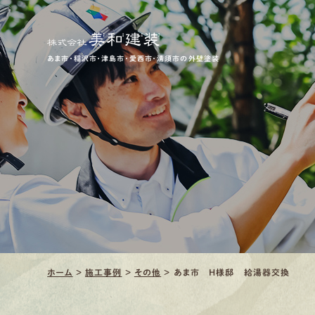
あま市・稲沢市・津島市・愛西市・清須市の外壁塗装
ホーム
>
施工事例
>
その他
>
あま市 H様邸 給湯器交換