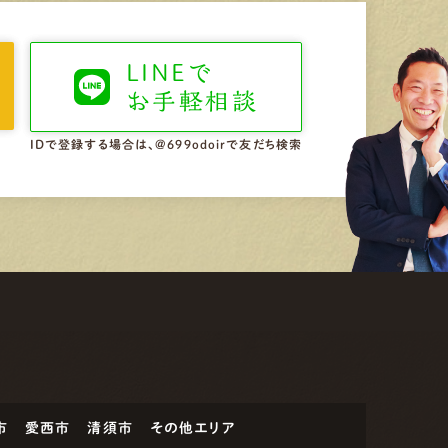
LINEで
お手軽相談
IDで登録する場合は、@699odoirで友だち検索
市
愛西市
清須市
その他エリア