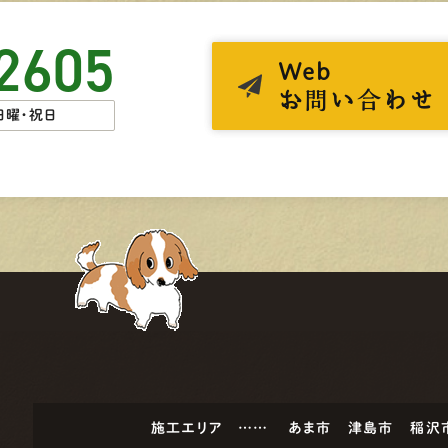
2605
Web
お問い合わせ
日曜・祝日
施工エリア ……
あま市
津島市
稲沢