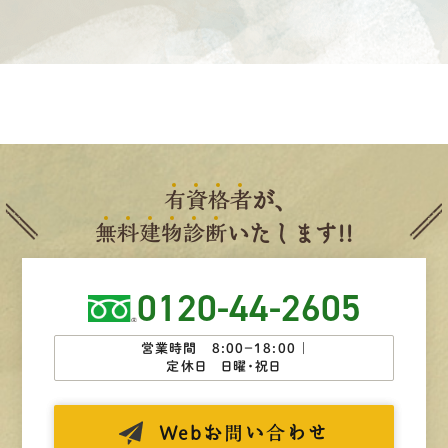
有
資
格
者
が、
無
料
建
物
診
断
いたします!!
0120-44-2605
営業時間 8:00−18:00 ｜
定休日 日曜・祝日
Web
お問い合わせ