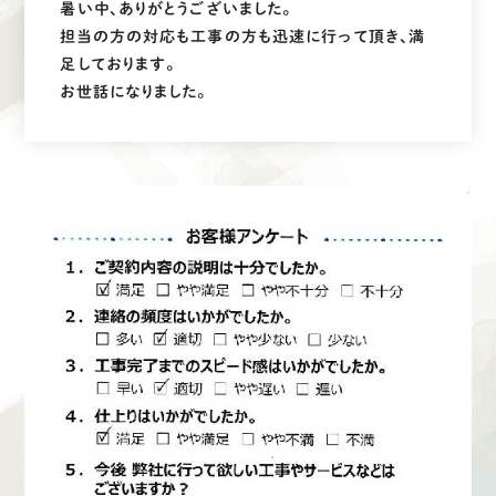
暑い中、ありがとうございました。
採用情報
担当の方の対応も工事の方も迅速に行って頂き、満
足しております。
お世話になりました。
募集要項
先輩インタビュー
エントリー
有
資
格
者
が、
無
料
建
物
診
断
いたします!!
0120-44-2605
営業時間 8:00−18:00 ｜
定休日 日曜・祝日