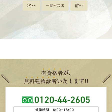
次へ
前へ
一覧へ戻る
有
資
格
者
が、
無
料
建
物
診
断
いたします!!
0120-44-2605
営業時間 8:00−18:00 ｜