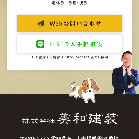
定休日 日曜・祝日
Web
お問い合わせ
LINEで
お手軽相談
IDで登録する場合は、@699odoirで友だち検索
〒490-1226 愛知県あま市中橋明円51番地