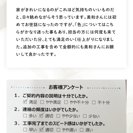
採用情報
家がきれいになるのがこれほど気持ちのいいものだ
と、日々眺めながらそう思っています。美和さんには初
めてお世話になったのですが、「色」についてはこち
募集要項
らがかなり迷った事もあり、担当の方には何度も来て
いただいた分、とても満足のいく仕上がりになりまし
先輩インタビュー
た。追加の工事を含めて金額的にも美和さんにお願
いして良かったです。
エントリー
有
資
格
者
が、
無
料
建
物
診
断
いたします!!
0120-44-2605
営業時間 8:00−18:00 ｜
定休日 日曜・祝日