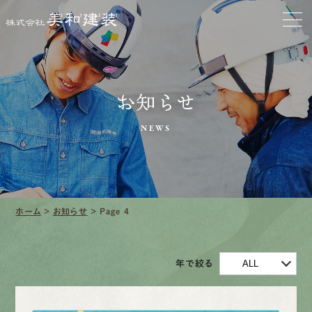
クリーニング
施工事例
口コミ・レビュー紹介
お知らせ
会社案内
NEWS
採用情報
ホーム
>
お知らせ
>
Page 4
募集要項
ALL
年で絞る
先輩インタビュー