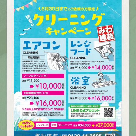
エントリー
有
資
格
者
が、
無
料
建
物
診
断
いたします!!
0120-44-2605
営業時間 8:00−18:00 ｜
定休日 日曜・祝日
Web
お問い合わせ
LINEで
お手軽相談