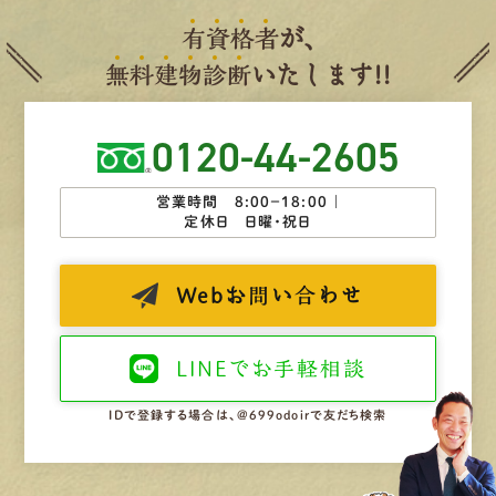
有
資
格
者
が、
無
料
建
物
診
断
いたします!!
0120-44-2605
営業時間 8:00−18:00 ｜
定休日 日曜・祝日
Web
お問い合わせ
LINEで
お手軽相談
IDで登録する場合は、@699odoirで友だち検索