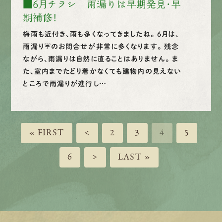
■6月チラシ 雨漏りは早期発見・早
期補修！
梅雨も近付き、雨も多くなってきましたね。 6月は、
雨漏り☔のお問合せが非常に多くなります。 残念
ながら、雨漏りは自然に直ることはありません。 ま
た、室内までたどり着かなくても建物内の見えない
ところで雨漏りが進行し…
« FIRST
<
2
3
4
5
6
>
LAST »