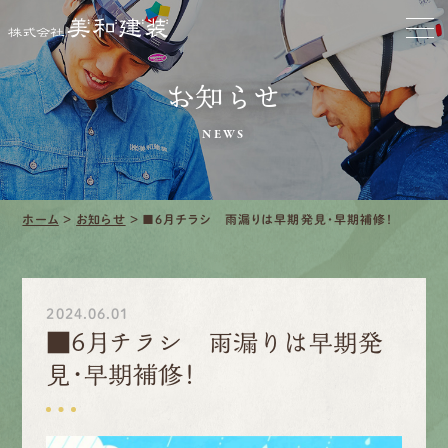
ホーム
お家をきれいに
お知らせ
NEWS
会社をきれいに
クリーニング
ホーム
>
お知らせ
>
■6月チラシ 雨漏りは早期発見・早期補修！
施工事例
口コミ・レビュー紹介
2024.06.01
■6月チラシ 雨漏りは早期発
会社案内
見・早期補修！