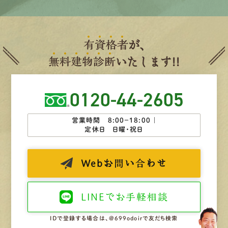
有
資
格
者
が、
無
料
建
物
診
断
いたします!!
0120-44-2605
営業時間 8:00−18:00 ｜
定休日 日曜・祝日
Web
お問い合わせ
LINEで
お手軽相談
IDで登録する場合は、@699odoirで友だち検索