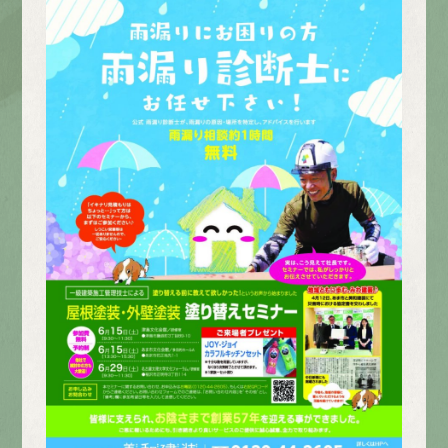
採用情報
募集要項
先輩インタビュー
エントリー
有
資
格
者
が、
無
料
建
物
診
断
いたします!!
0120-44-2605
営業時間 8:00−18:00 ｜
定休日 日曜・祝日