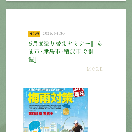
2026.05.30
NEW!
６月度塗り替えセミナー〚あ
ま市・津島市・稲沢市で開
催〛
MORE