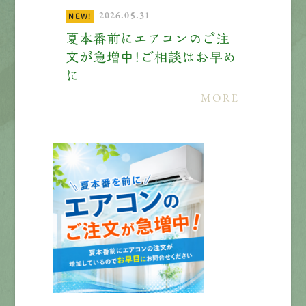
2026.05.31
NEW!
エントリー
夏本番前にエアコンのご注
文が急増中！ご相談はお早め
に
有
資
格
者
が、
無
料
建
物
診
断
いたします!!
MORE
0120-44-2605
営業時間 8:00−18:00 ｜
定休日 日曜・祝日
Web
お問い合わせ
LINEで
お手軽相談