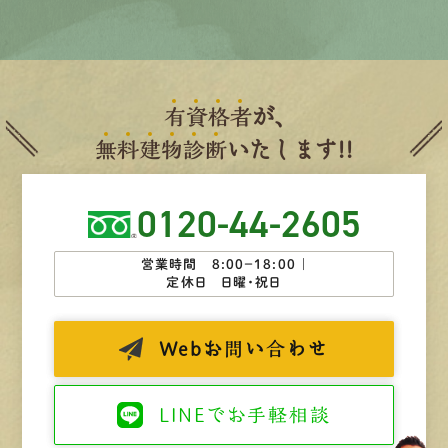
有
資
格
者
が、
無
料
建
物
診
断
いたします!!
0120-44-2605
営業時間 8:00−18:00 ｜
定休日 日曜・祝日
Web
お問い合わせ
LINEで
お手軽相談